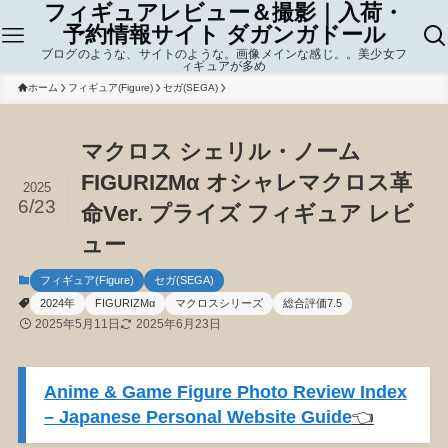
フィギュアレビュー＆撮影｜入荷・
予約情報サイト ダガンガドール
ブログのような、サイトのような。画像メインな感じ。。美少女フ
ィギュアが多め
ホーム
フィギュア(Figure)
セガ(SEGA)
マクロス シェリル・ノーム
FIGURIZMα オシャレマクロス革
2025
6/23
命Ver. プライズ フィギュア レビ
ュー
フィギュア(Figure)
セガ(SEGA)
2024年
FIGURIZMα
マクロスシリーズ
総合評価7.5
2025年5月11日
2025年6月23日
Anime & Game Figure Photo Review Index
– Japanese Personal Website Guide
👈️