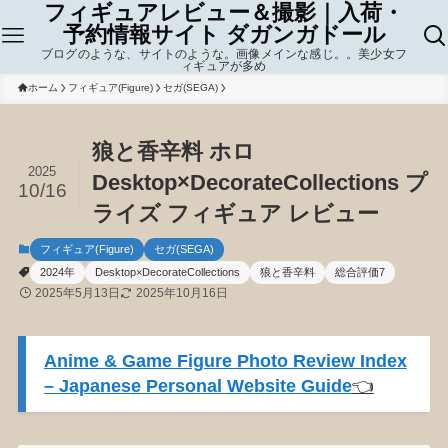
フィギュアレビュー＆撮影｜入荷・
予約情報サイト ダガンガドール
ブログのような、サイトのような。画像メインな感じ。。美少女フ
ィギュアが多め
ホーム
フィギュア(Figure)
セガ(SEGA)
狼と香辛料 ホロ
2025
Desktop×DecorateCollections プ
10/16
ライズ フィギュア レビュー
フィギュア(Figure)
セガ(SEGA)
2024年
Desktop×DecorateCollections
狼と香辛料
総合評価7
2025年5月13日
2025年10月16日
Anime & Game Figure Photo Review Index
– Japanese Personal Website Guide
👈️