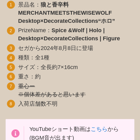
景品名：
狼と香辛料
MERCHANTMEETSTHEWISEWOLF
Desktop×DecorateCollections“ホロ”
PrizeName：
Spice &Wolf | Holo |
Desktop×DecorateCollections | Figure
セガから2024年8月8日に登場
種類：全1種
サイズ：全長約7×16cm
重さ：約
重心ー
※個体差があると思います
入荷店舗数不明
YouTubeショート動画は
こちら
から
(BGM音が出ます)