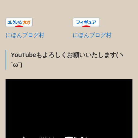
にほんブログ村
にほんブログ村
YouTubeもよろしくお願いいたします(ヽ
´ω`)
動
画
プ
レ
ー
ヤ
ー