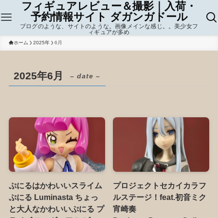
フィギュアレビュー＆撮影｜入荷・
予約情報サイト ダガンガドール
ブログのような、サイトのような。画像メインな感じ。。美少女フ
ィギュアが多め
ホーム
2025年
6月
2025年6月
– date –
ぷにるはかわいいスライム
プロジェクトセカイカラフ
ぷにる Luminasta ちょっ
ルステージ！feat.初音ミク
と大人なかわいいぷにる プ
宵崎奏