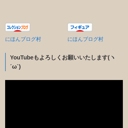
にほんブログ村
にほんブログ村
YouTubeもよろしくお願いいたします(ヽ
´ω`)
動
画
プ
レ
ー
ヤ
ー