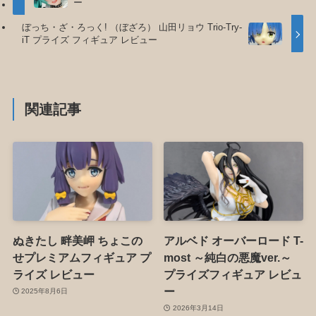
ー
ぼっち・ざ・ろっく! （ぼざろ） 山田リョウ Trio-Try-
iT プライズ フィギュア レビュー
関連記事
ぬきたし 畔美岬 ちょこの
アルベド オーバーロード T-
せプレミアムフィギュア プ
most ～純白の悪魔ver.～
ライズ レビュー
プライズフィギュア レビュ
ー
2025年8月6日
2026年3月14日