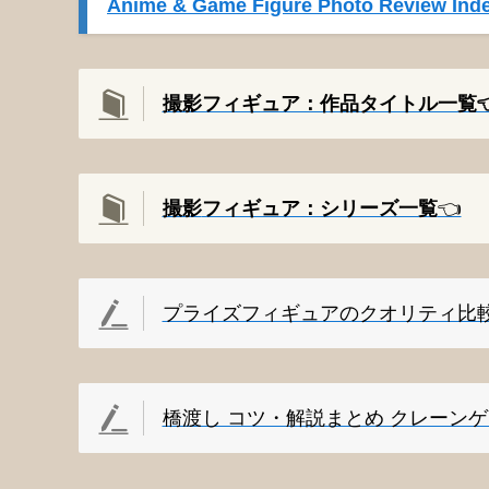
Anime & Game Figure Photo Review Inde
撮影フィギュア：作品タイトル一覧👈
撮影
フィギュア：シリーズ一覧
👈️
プライズフィギュアのクオリティ比
橋渡し コツ・解説まとめ クレーン