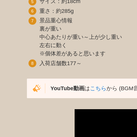
サイズ：約18cm
重さ：約285g
景品重心情報
裏が重い
中心あたりが重い～上が少し重い
左右に動く
※個体差があると思います
入荷店舗数177～
YouTube動画
は
こちら
から (BGM