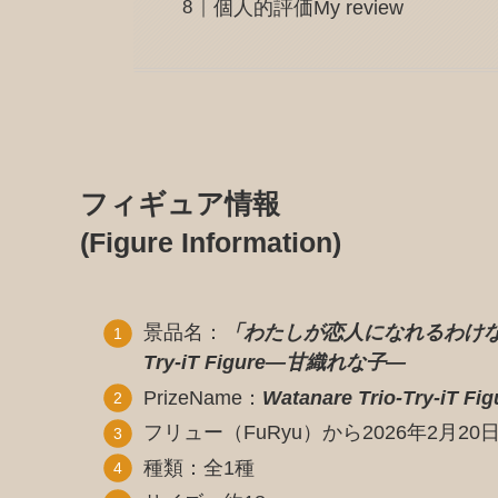
個人的評価My review
フィギュア情報
(Figure Information)
景品名：
「わたしが恋人になれるわけない
Try-iT Figure―甘織れな子―
PrizeName：
Watanare Trio-Try-iT F
フリュー（FuRyu）から2026年2月2
種類：全1種