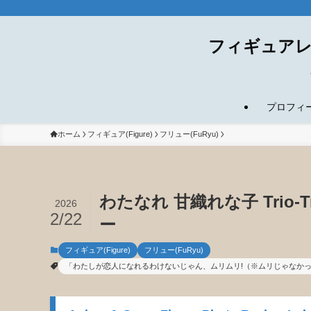
フィギュアレ
プロフィール(
ホーム
フィギュア(Figure)
フリュー(FuRyu)
わたなれ 甘織れな子 Trio-T
2026
2/22
ー
フィギュア(Figure)
フリュー(FuRyu)
「わたしが恋人になれるわけないじゃん、ムリムリ!（※ムリじゃなかっ