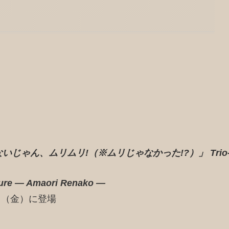
じゃん、ムリムリ!（※ムリじゃなかった!?）」 Trio
igure — Amaori Renako —
0日（金）に登場