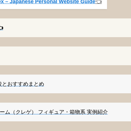
x – Japanese Personal Website Guide
👈️
️
較とおすすめまとめ
ゲーム（クレゲ） フィギュア・箱物系 実例紹介