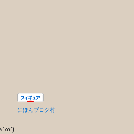
にほんブログ村
´ω`)