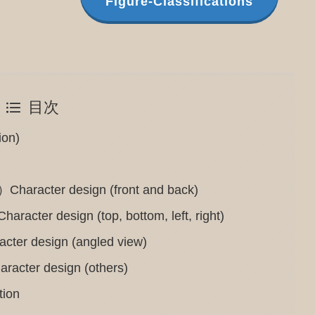
Figure-Classifications
目次
on)
er design (front and back)
esign (top, bottom, left, right)
esign (angled view)
 design (others)
ion