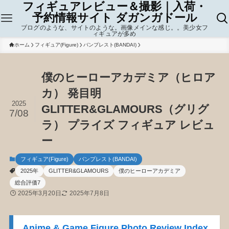
フィギュアレビュー＆撮影｜入荷・
予約情報サイト ダガンガドール
ブログのような、サイトのような。画像メインな感じ。。美少女フ
ィギュアが多め
ホーム
フィギュア(Figure)
バンプレスト(BANDAI)
僕のヒーローアカデミア（ヒロア
カ） 発目明
2025
GLITTER&GLAMOURS（グリグ
7/08
ラ） プライズ フィギュア レビュ
ー
フィギュア(Figure)
バンプレスト(BANDAI)
2025年
GLITTER&GLAMOURS
僕のヒーローアカデミア
総合評価7
2025年3月20日
2025年7月8日
Anime & Game Figure Photo Review Index