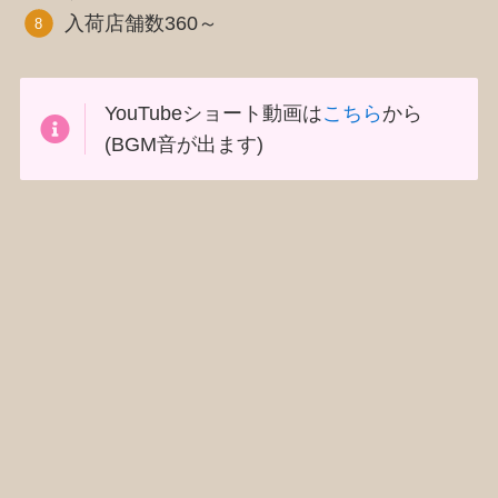
入荷店舗数360～
YouTubeショート動画は
こちら
から
(BGM音が出ます)