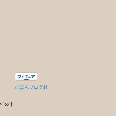
にほんブログ村
´ω`)