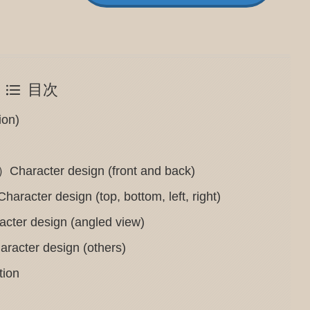
目次
on)
er design (front and back)
esign (top, bottom, left, right)
esign (angled view)
 design (others)
ion