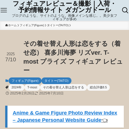
フィギュアレビュー＆撮影｜入荷・
予約情報サイト ダガンガドール
ブログのような、サイトのような。画像メインな感じ。。美少女フ
ィギュアが多め
ホーム
フィギュア(Figure)
タイトー(TAITO)
その着せ替え人形は恋をする（着
せ恋） 喜多川海夢 リズver. T-
2025
7/10
most プライズ フィギュア レビュ
ー
フィギュア(Figure)
タイトー(TAITO)
2024年
T-most
その着せ替え人形は恋をする
総合評価8.5
2025年2月26日
2025年7月10日
Anime & Game Figure Photo Review Index
– Japanese Personal Website Guide
👈️