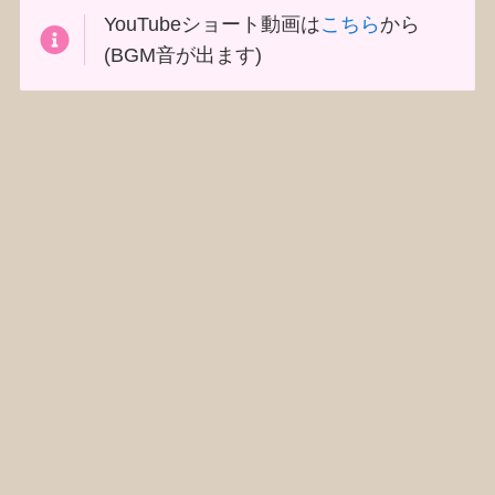
YouTubeショート動画は
こちら
から
(BGM音が出ます)