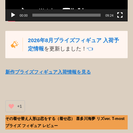
ー
00:00
09:24
2026年8月プライズフィギュア 入荷予
定情報
を更新しました！
👈️
新作プライズフィギュア入荷情報を見る
+1
その着せ替え人形は恋をする（着せ恋） 喜多川海夢 リズver. T-most
プライズ フィギュア レビュー