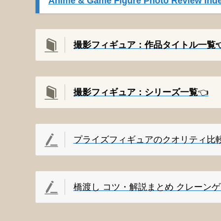
Anime & Game Figure Photo Review Inde
撮影フィギュア：作品タイトル一覧👈
撮影
フィギュア：シリーズ一覧
👈️
プライズフィギュアのクオリティ比
橋渡し コツ・解説まとめ クレーン