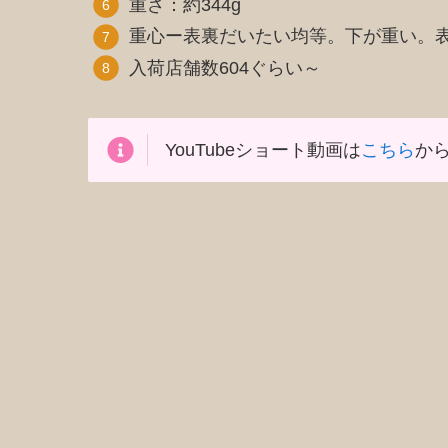
重さ：約344g
重心ー表裏だいたい均等。下が重い。
入荷店舗数604ぐらい～
YouTubeショート動画は
こちら
から