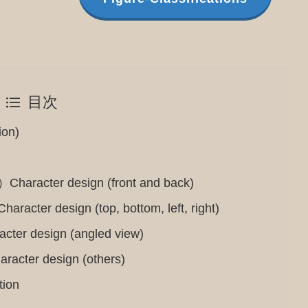
目次
on)
er design (front and back)
esign (top, bottom, left, right)
esign (angled view)
 design (others)
ion