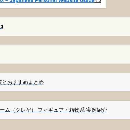
x – Japanese Personal Website Guide
👈️
️
較とおすすめまとめ
ゲーム（クレゲ） フィギュア・箱物系 実例紹介