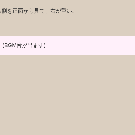
表側を正面から見て、右が重い。
 (BGM音が出ます)