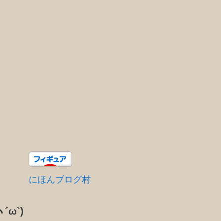
にほんブログ村
´ω`)