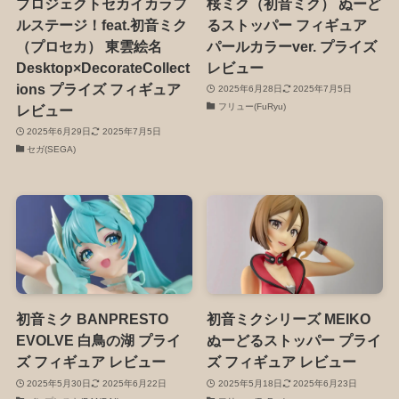
プロジェクトセカイカラフ
桜ミク（初音ミク） ぬーど
ルステージ！feat.初音ミク
るストッパー フィギュア
（プロセカ） 東雲絵名
パールカラーver. プライズ
Desktop×DecorateCollect
レビュー
ions プライズ フィギュア
2025年6月28日
2025年7月5日
フリュー(FuRyu)
レビュー
2025年6月29日
2025年7月5日
セガ(SEGA)
初音ミク BANPRESTO
初音ミクシリーズ MEIKO
EVOLVE 白鳥の湖 プライ
ぬーどるストッパー プライ
ズ フィギュア レビュー
ズ フィギュア レビュー
2025年5月30日
2025年6月22日
2025年5月18日
2025年6月23日