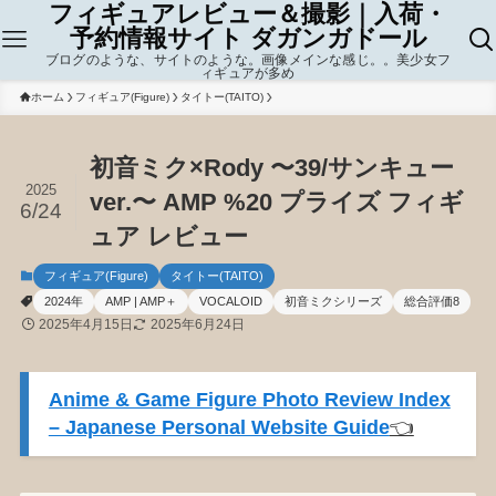
フィギュアレビュー＆撮影｜入荷・
予約情報サイト ダガンガドール
ブログのような、サイトのような。画像メインな感じ。。美少女フ
ィギュアが多め
ホーム
フィギュア(Figure)
タイトー(TAITO)
初音ミク×Rody 〜39/サンキュー
2025
ver.〜 AMP %20 プライズ フィギ
6/24
ュア レビュー
フィギュア(Figure)
タイトー(TAITO)
2024年
AMP | AMP＋
VOCALOID
初音ミクシリーズ
総合評価8
2025年4月15日
2025年6月24日
Anime & Game Figure Photo Review Index
– Japanese Personal Website Guide
👈️