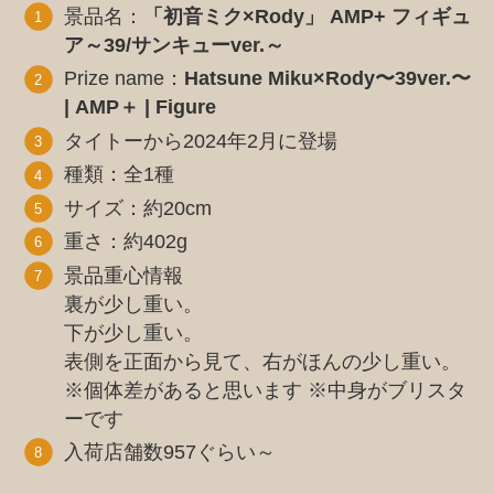
景品名：
「初音ミク×Rody」 AMP+ フィギュ
ア～39/サンキューver.～
Prize name：
Hatsune Miku×Rody〜39ver.〜
| AMP＋ | Figure
タイトーから2024年2月に登場
種類：全1種
サイズ：約20cm
重さ：約402g
景品重心情報
裏が少し重い。
下が少し重い。
表側を正面から見て、右がほんの少し重い。
※個体差があると思います ※中身がブリスタ
ーです
入荷店舗数957ぐらい～