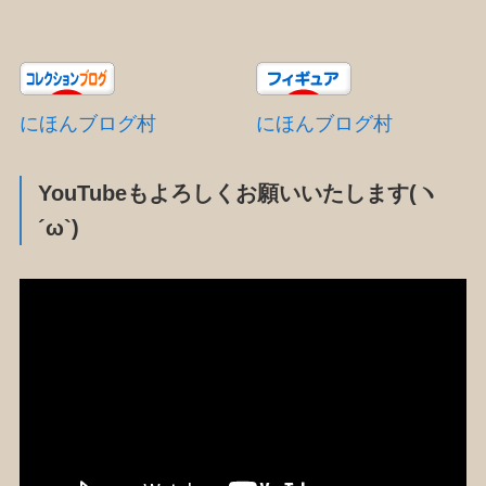
にほんブログ村
にほんブログ村
YouTubeもよろしくお願いいたします(ヽ
´ω`)
動
画
プ
レ
ー
ヤ
ー