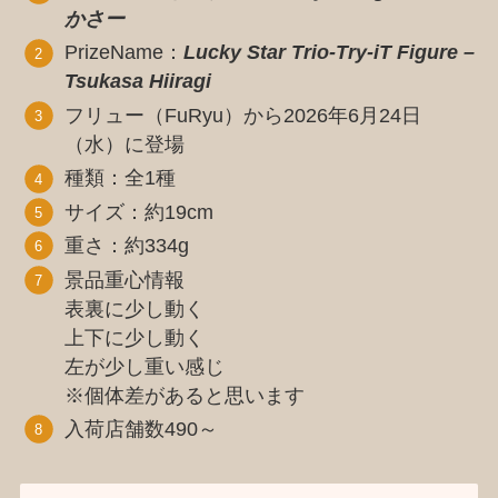
かさー
PrizeName：
Lucky Star Trio-Try-iT Figure –
Tsukasa Hiiragi
フリュー（FuRyu）から2026年6月24日
（水）に登場
種類：全1種
サイズ：約19cm
重さ：約334g
景品重心情報
表裏に少し動く
上下に少し動く
左が少し重い感じ
※個体差があると思います
入荷店舗数490～