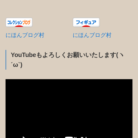
にほんブログ村
にほんブログ村
YouTubeもよろしくお願いいたします(ヽ
´ω`)
動
画
プ
レ
ー
ヤ
ー