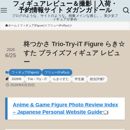
フィギュアレビュー＆撮影｜入荷・
予約情報サイト ダガンガドール
ブログのような、サイトのような。画像メインな感じ。。美少女フ
ィギュアが多め
ホーム
フィギュア(Figure)
フリュー(FuRyu)
柊つかさ Trio-Try-iT Figure らき☆
2026
すた プライズフィギュア レビュ
6/25
ー
フィギュア(Figure)
フリュー(FuRyu)
2026年
Trio－Try－iT
らき☆すた
学生服
総合評価7
2026年6月25日
Anime & Game Figure Photo Review Index
– Japanese Personal Website Guide
👈️