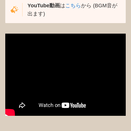
YouTube動画
は
こちら
から (BGM音が
出ます)