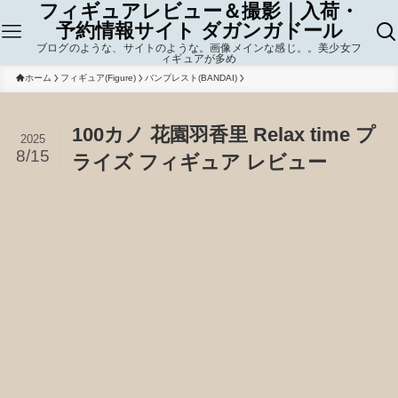
フィギュアレビュー＆撮影｜入荷・
予約情報サイト ダガンガドール
ブログのような、サイトのような。画像メインな感じ。。美少女フ
ィギュアが多め
ホーム
フィギュア(Figure)
バンプレスト(BANDAI)
100カノ 花園羽香里 Relax time プ
2025
8/15
ライズ フィギュア レビュー