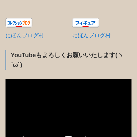
にほんブログ村
にほんブログ村
YouTubeもよろしくお願いいたします(ヽ
´ω`)
動
画
プ
レ
ー
ヤ
ー