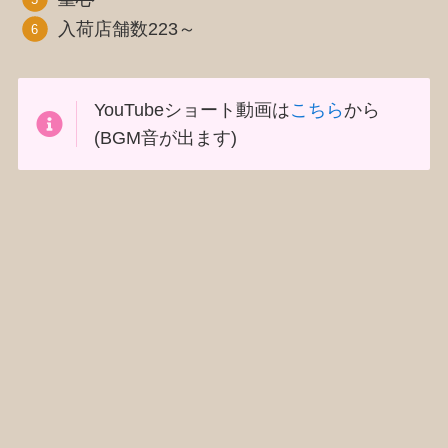
入荷店舗数223～
YouTubeショート動画は
こちら
から
(BGM音が出ます)