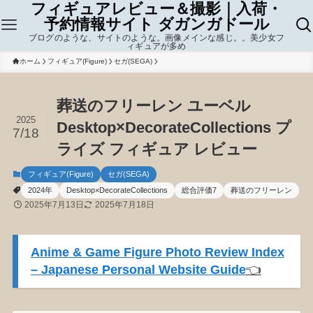
フィギュアレビュー＆撮影｜入荷・
予約情報サイト ダガンガドール
ブログのような、サイトのような。画像メインな感じ。。美少女フ
ィギュアが多め
ホーム
フィギュア(Figure)
セガ(SEGA)
葬送のフリーレン ユーベル
2025
Desktop×DecorateCollections プ
7/18
ライズ フィギュア レビュー
フィギュア(Figure)
セガ(SEGA)
2024年
Desktop×DecorateCollections
総合評価7
葬送のフリーレン
2025年7月13日
2025年7月18日
Anime & Game Figure Photo Review Index
– Japanese Personal Website Guide
👈️