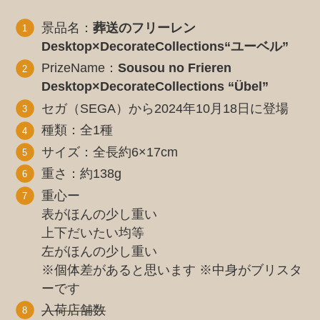
景品名：
葬送のフリーレン
Desktop×DecorateCollections“ユーベル”
PrizeName：
Sousou no Frieren
Desktop×DecorateCollections “Übel”
セガ（SEGA）から2024年10月18日に登場
種類：全1種
サイズ：全長約6×17cm
重さ：約138g
重心ー
表がほんの少し重い
上下だいたい均等
左がほんの少し重い
※個体差があると思います ※中身がブリスタ
ーです
入荷店舗数