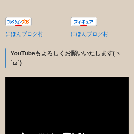
にほんブログ村
にほんブログ村
YouTubeもよろしくお願いいたします(ヽ
´ω`)
動
画
プ
レ
ー
ヤ
ー