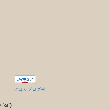
にほんブログ村
´ω`)