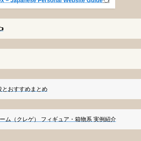
x – Japanese Personal Website Guide
👈️
️
較とおすすめまとめ
ゲーム（クレゲ） フィギュア・箱物系 実例紹介