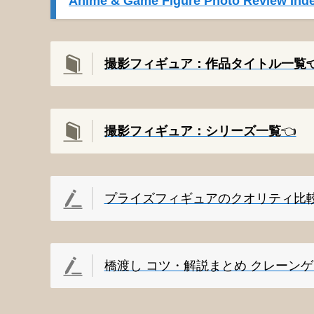
Anime & Game Figure Photo Review Inde
撮影フィギュア：作品タイトル一覧👈
撮影
フィギュア：シリーズ一覧
👈️
プライズフィギュアのクオリティ比
橋渡し コツ・解説まとめ クレーン