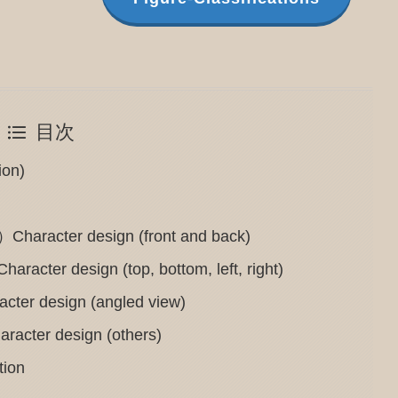
目次
on)
er design (front and back)
esign (top, bottom, left, right)
esign (angled view)
 design (others)
ion