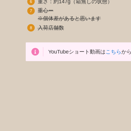
重さ：約147g（箱無しの状態）
重心ー
※個体差があると思います
入荷店舗数
YouTubeショート動画は
こちら
から