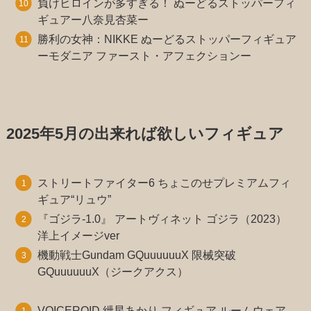
負けヒロインが多すぎる！ ぬーどるストッパーフィ
ギュアー八奈見杏菜ー
勝利の女神：NIKKE ぬーどるストッパーフィギュア
ーモダニア ファースト・アフェクションー
2025年5月の出来れば欲しいフィギュア
ストリートファイター6 ちょこのせプレミアムフィ
ギュア“リュウ”
『ゴジラ-1.0』 アートヴィネット ゴジラ（2023）
洋上イメージver
機動戦士Gundam GQuuuuuuX 限械突破
GQuuuuuuX（ジークアクス）
VOICEROID 紲星あかり フィギュア ルームウェア