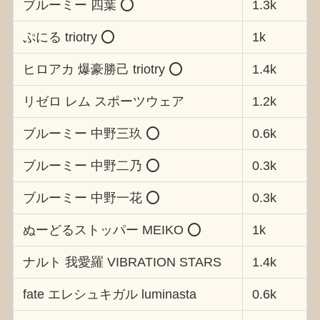
ブルーミー 四葉 ⭕️
1.3k
ぷにる triotry ⭕️
1k
ヒロアカ 爆豪勝己 triotry ⭕️
1.4k
リゼロ レム スポーツウェア
1.2k
ブルーミー 中野三玖 ⭕️
0.6k
ブルーミー 中野二乃 ⭕️
0.3k
ブルーミー 中野一花 ⭕️
0.3k
ぬーどるストッパー MEIKO ⭕️
1k
ナルト 我愛羅 VIBRATION STARS
1.4k
fate エレシュキガル luminasta
0.6k