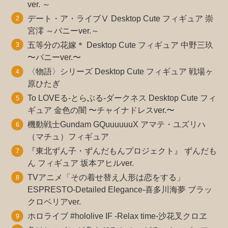
ver. ～
デート・ア・ライブⅤ Desktop Cute フィギュア 崇
宮澪 ～バニーver.～
五等分の花嫁＊ Desktop Cute フィギュア 中野三玖
〜バニーver.〜
〈物語〉シリーズ Desktop Cute フィギュア 戦場ヶ
原ひたぎ
To LOVEる-とらぶる-ダークネス Desktop Cute フィ
ギュア 金色の闇 〜チャイナドレスver.〜
機動戦士Gundam GQuuuuuuX アマテ・ユズリハ
（マチュ）フィギュア
『東北ずん子・ずんだもんプロジェクト』 ずんだも
ん フィギュア 坂本アヒルver.
TVアニメ「その着せ替え人形は恋をする」
ESPRESTO-Detailed Elegance-喜多川海夢 ブラッ
クロベリアver.
ホロライブ #hololive IF -Relax time-沙花叉クロヱ