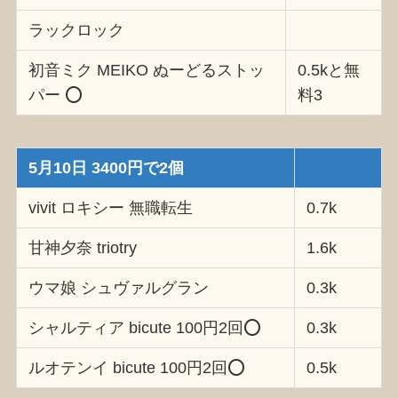
ラックロック
初音ミク MEIKO ぬーどるストッ
0.5kと無
パー ⭕️
料3
5月10日 3400円で2個
vivit ロキシー 無職転生
0.7k
甘神夕奈 triotry
1.6k
ウマ娘 シュヴァルグラン
0.3k
シャルティア bicute 100円2回⭕️
0.3k
ルオテンイ bicute 100円2回⭕️
0.5k