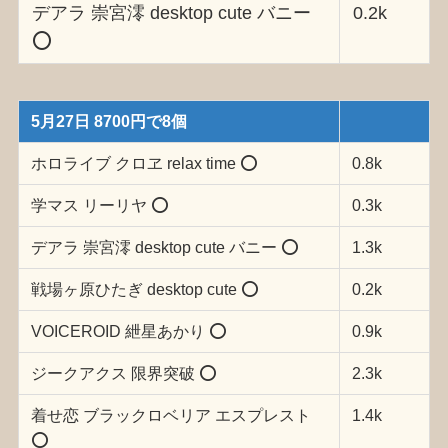
デアラ 崇宮澪 desktop cute バニー
0.2k
⭕️
5月27日 8700円で8個
ホロライブ クロヱ relax time ⭕️
0.8k
学マス リーリヤ ⭕️
0.3k
デアラ 崇宮澪 desktop cute バニー ⭕️
1.3k
戦場ヶ原ひたぎ desktop cute ⭕️
0.2k
VOICEROID 紲星あかり ⭕️
0.9k
ジークアクス 限界突破 ⭕️
2.3k
着せ恋 ブラックロベリア エスプレスト
1.4k
⭕️