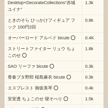
Desktop×DecorateCollections“赤城
1.3k
ユイナ”
ときのそら ひっかけフィギュア フ
0.8k
ック 100円2回
オーバーロード アルベド bicute ⭕️
0.4K
ストリートファイター リュウ ちょ
1.8k
このせ ⭕️
SAO リーファ bicute ⭕️
0.3k
青春ブタ野郎 桜島麻衣 bicute ⭕️
0.3k
エスプレスト 御坂美琴 ⭕️
0.4k
安室透 ちょこのせ 寝そべり ⭕️
1.5k