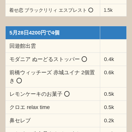
着せ恋 ブラックリリィ エスプレスト ⭕️
1.5k
5月28日4200円で4個
回遊館出雲
モダニア ぬーどるストッパー ⭕️
0.4k
前橋ウィッチーズ 赤城ユイナ 2個置
0.6k
き ⭕️
レモンケーキのお菓子 ⭕️
0.5k
クロエ relax time
0.5k
鼻セレブ
0.2k