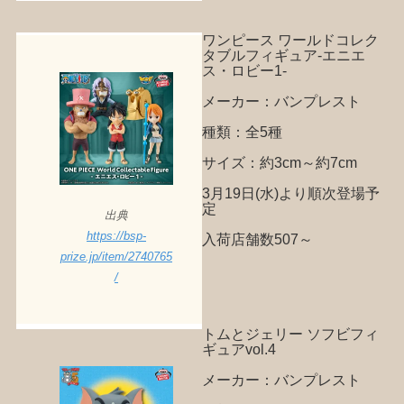
ワンピース ワールドコレク
タブルフィギュア-エニエ
ス・ロビー1-
メーカー：バンプレスト
種類：全5種
サイズ：約3cm～約7cm
3月19日(水)より順次登場予
定
出典
https://bsp-
入荷店舗数507～
prize.jp/item/2740765
/
トムとジェリー ソフビフィ
ギュアvol.4
メーカー：バンプレスト