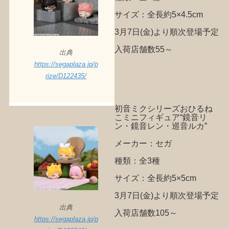
サイズ：全長約5×4.5cm
3月7日(金)より順次登場予定
入荷店舗数55～
出典
https://segaplaza.jp/p
rize/D122435/
初音ミクシリーズおひるね
こミニフィギュア“鏡音リ
ン・鏡音レン・巡音ルカ”
メーカー：セガ
種類：全3種
サイズ：全長約5×5cm
3月7日(金)より順次登場予定
出典
入荷店舗数105～
https://segaplaza.jp/p