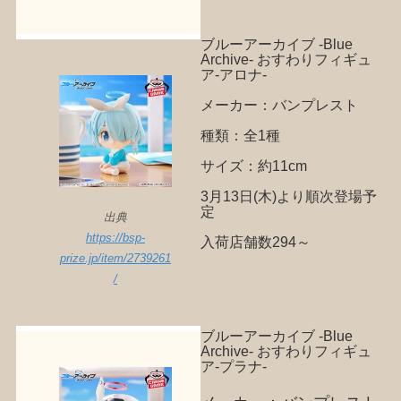
ブルーアーカイブ -Blue
Archive- おすわりフィギュ
ア-アロナ-
メーカー：バンプレスト
種類：全1種
サイズ：約11cm
3月13日(木)より順次登場予
定
出典
https://bsp-
入荷店舗数294～
prize.jp/item/2739261
/
ブルーアーカイブ -Blue
Archive- おすわりフィギュ
ア-プラナ-