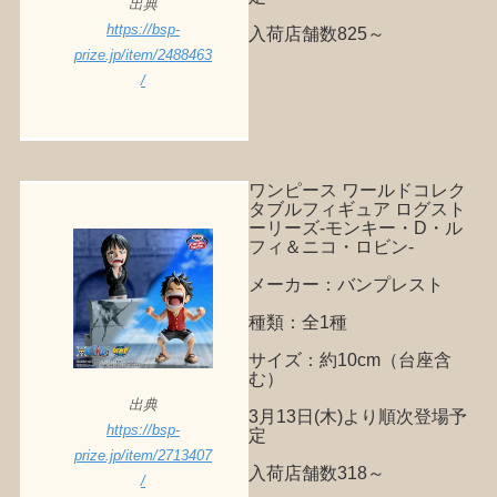
出典
https://bsp-
入荷店舗数825～
prize.jp/item/2488463
/
ワンピース ワールドコレク
タブルフィギュア ログスト
ーリーズ-モンキー・D・ル
フィ＆ニコ・ロビン-
メーカー：バンプレスト
種類：全1種
サイズ：約10cm（台座含
む）
出典
3月13日(木)より順次登場予
https://bsp-
定
prize.jp/item/2713407
入荷店舗数318～
/