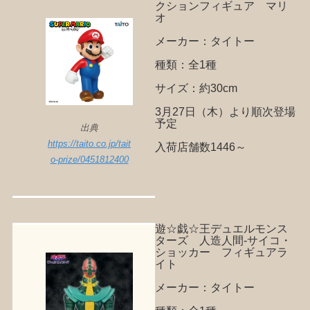
クションフィギュア マリ
オ
メーカー：タイトー
種類：全1種
サイズ：約30cm
3月27日（木）より順次登場
予定
出典
https://taito.co.jp/tait
入荷店舗数1446～
o-prize/0451812400
遊☆戯☆王デュエルモンス
ターズ 人造人間-サイコ・
ショッカー フィギュアラ
イト
メーカー：タイトー