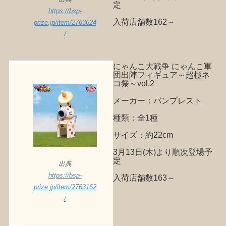
定
https://bsp-
入荷店舗数162～
prize.jp/item/2763624
/
にゃんこ大戦争 にゃんこ軍
団出陣フィギュア～超極ネ
コ祭～vol.2
メーカー：バンプレスト
種類：全1種
サイズ：約22cm
3月13日(木)より順次登場予
定
出典
https://bsp-
入荷店舗数163～
prize.jp/item/2763162
/