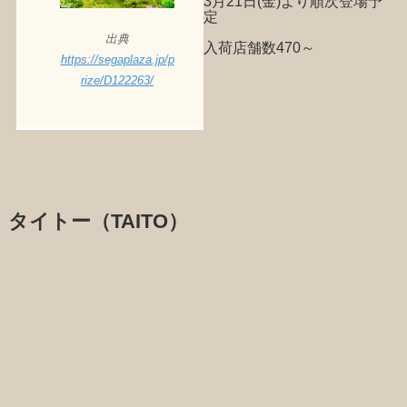
3月21日(金)より順次登場予
定
出典
入荷店舗数470～
https://segaplaza.jp/p
rize/D122263/
タイトー（TAITO）