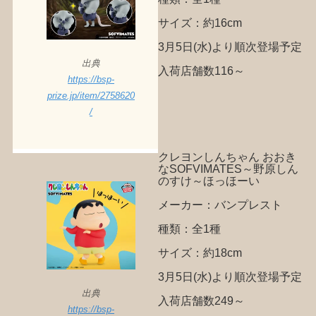
サイズ：約16cm
3月5日(水)より順次登場予定
出典
入荷店舗数116～
https://bsp-
prize.jp/item/2758620
/
クレヨンしんちゃん おおき
なSOFVIMATES～野原しん
のすけ～ほっほーい
メーカー：バンプレスト
種類：全1種
サイズ：約18cm
3月5日(水)より順次登場予定
出典
入荷店舗数249～
https://bsp-