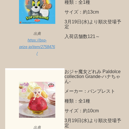
種類：全1種
サイズ：約13cm
3月19日(水)より順次登場予
定
出典
入荷店舗数121～
https://bsp-
prize.jp/item/2758476
/
おジャ魔女どれみ Paldolce
collection Grande-ハナちゃ
ん-
メーカー：バンプレスト
種類：全1種
サイズ：約10cm
3月19日(水)より順次登場予
定
出典