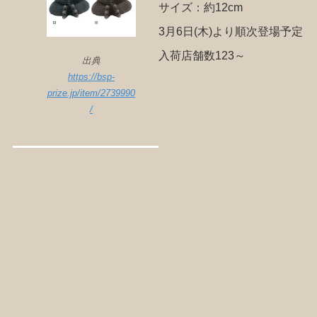
サイズ：約12cm
3月6日(木)より順次登場予定
入荷店舗数123～
出典
https://bsp-
prize.jp/item/2739990
/