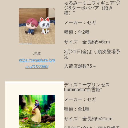
ゅるみーミニフィギュア“ジ
ジ&ターボババア（招き
猫）”
メーカー：セガ
種類：全2種
サイズ：全長約5×6cm
3月21日(金)より順次登場予
出典
定
https://segaplaza.jp/p
入荷店舗数75～
rize/D122350/
ディズニープリンセス
Luminasta“白雪姫”
メーカー：セガ
種類：全1種
サイズ：全長約9×21cm