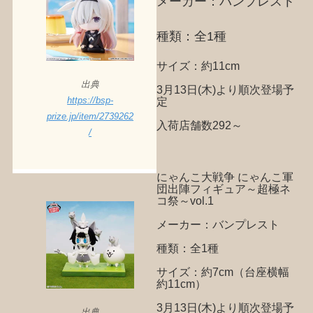
メーカー：バンプレスト
種類：全1種
サイズ：約11cm
出典
3月13日(木)より順次登場予
定
https://bsp-
prize.jp/item/2739262
入荷店舗数292～
/
にゃんこ大戦争 にゃんこ軍
団出陣フィギュア～超極ネ
コ祭～vol.1
メーカー：バンプレスト
種類：全1種
サイズ：約7cm（台座横幅
約11cm）
3月13日(木)より順次登場予
出典