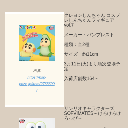
クレヨンしんちゃん コスプ
レしんちゃんフィギュア
vol.7
メーカー：バンプレスト
種類：全2種
サイズ：約11cm
3月11日(火)より順次登場予
定
出典
https://bsp-
入荷店舗数164～
prize.jp/item/2763690
/
サンリオキャラクターズ
SOFVIMATES～けろけろけ
ろっぴ～