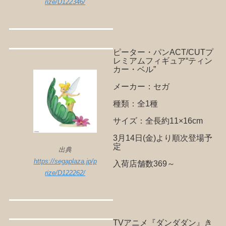
rize/D122346/
ピーター・パンACT/CUTプ
レミアムフィギュア“ティン
カー・ベル”
メーカー：セガ
種類：全1種
サイズ：全長約11×16cm
3月14日(金)より順次登場予
定
出典
https://segaplaza.jp/p
入荷店舗数369～
rize/D122262/
TVアニメ『ダンダダン』き