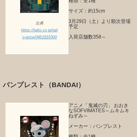
種類：全1種
サイズ：約15cm
3月29日（土）より順次登場
出典
予定
https://taito.co.jp/tait
入荷店舗数358～
o-prize/0451818300
バンプレスト（BANDAI）
アニメ「鬼滅の刃」 おおき
なSOFVIMATES～ムキムキ
ねずみ～
メーカー：バンプレスト
種類：全1種