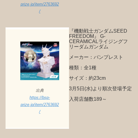
prize.jp/item/2763692
/
『機動戦士ガンダムSEED
FREEDOM』 G-
CERAMICALライジングフ
リーダムガンダム
メーカー：バンプレスト
種類：全1種
サイズ：約23cm
3月5日(水)より順次登場予定
出典
https://bsp-
入荷店舗数189～
prize.jp/item/2763692
/