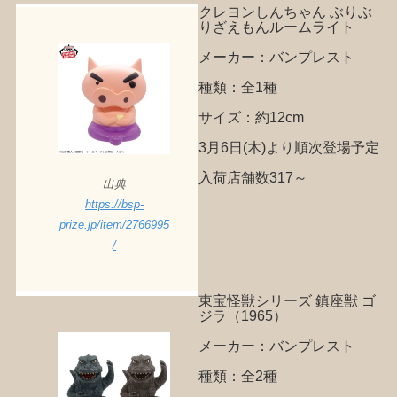
クレヨンしんちゃん ぶりぶ
りざえもんルームライト
メーカー：バンプレスト
種類：全1種
サイズ：約12cm
3月6日(木)より順次登場予定
入荷店舗数317～
出典
https://bsp-
prize.jp/item/2766995
/
東宝怪獣シリーズ 鎮座獣 ゴ
ジラ（1965）
メーカー：バンプレスト
種類：全2種