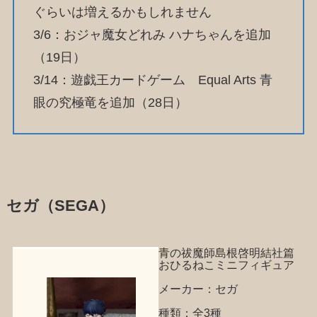
ぐらいは増えるかもしれません
3/6：おジャ魔女どれみ ハナちゃんを追加
（19日）
3/14：遊戯王カードゲーム Equal Arts 青
眼の究極竜を追加（28日）
セガ（SEGA）
青の祓魔師島根啓明結社篇
おひるねこミニフィギュア
メーカー：セガ
種類：全3種