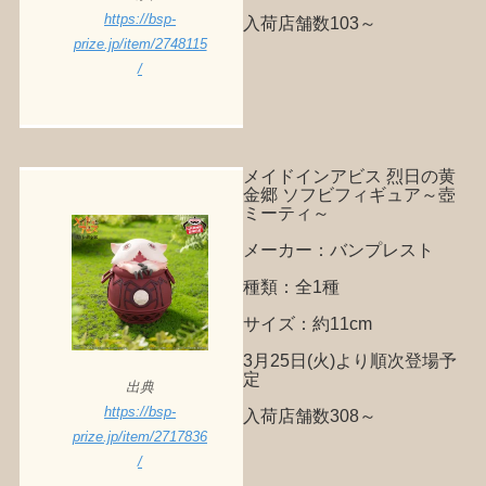
https://bsp-
入荷店舗数103～
prize.jp/item/2748115
/
メイドインアビス 烈日の黄
金郷 ソフビフィギュア～壺
ミーティ～
メーカー：バンプレスト
種類：全1種
サイズ：約11cm
3月25日(火)より順次登場予
定
出典
https://bsp-
入荷店舗数308～
prize.jp/item/2717836
/