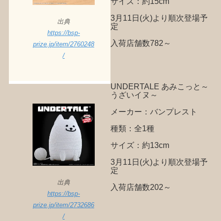
サイズ：約15cm
3月11日(火)より順次登場予
出典
定
https://bsp-
入荷店舗数782～
prize.jp/item/2760248
/
UNDERTALE あみこっと～
うざいイヌ～
メーカー：バンプレスト
種類：全1種
サイズ：約13cm
3月11日(火)より順次登場予
定
出典
入荷店舗数202～
https://bsp-
prize.jp/item/2732686
/