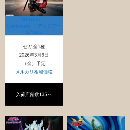
MARVEL
Luminasta “デッドプー
ル”Ver.2
セガ 全1種
2026年3月6日
（金）予定
メルカリ相場価格
入荷店舗数135～