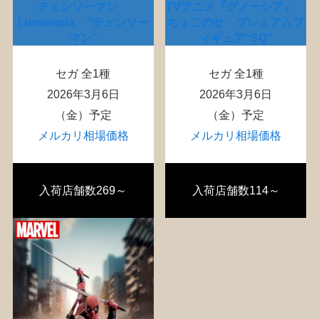
チェンソーマン
TVアニメ『グノーシア』
Luminasta “チェンソー
ちょこのせ プレミアムフ
マン”
ィギュア“SQ”
セガ 全1種
セガ 全1種
2026年3月6日
2026年3月6日
（金）予定
（金）予定
メルカリ相場価格
メルカリ相場価格
入荷店舗数269～
入荷店舗数114～