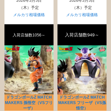
2026年3月5日
2026年3月5日
（木）予定
（木）予定
メルカリ相場価格
メルカリ相場価格
入荷店舗数949～
入荷店舗数1056～
ドラゴンボールZ MATCH
ドラゴンボールZ MATCH
MAKERS 孫悟空（VSフリ
MAKERS フリーザ（VS孫
ーザ）
悟空）