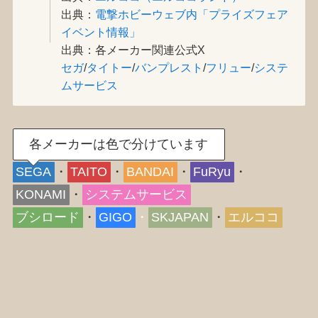
出典：
電撃ホビーウェブ内「プライズフェア
イベント情報」
出典：各メーカー関連公式X
セガ
/
タイトー
/
バンプレスト
/
フリュー
/
システ
ムサービス
各メーカーは色で分けています
SEGA
・
TAITO
・
BANDAI
・
FuRyu
・
KONAMI
・
システムサービス
ブシロード
・
GIGO
・
SKJAPAN
・
エルココ