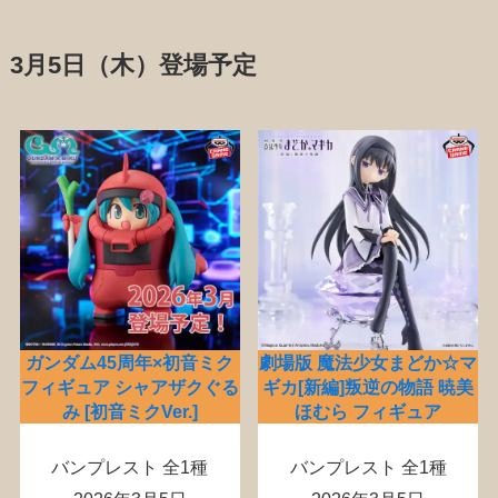
3月5日（木）登場予定
ガンダム45周年×初音ミク
劇場版 魔法少女まどか☆マ
フィギュア シャアザクぐる
ギカ[新編]叛逆の物語 暁美
み [初音ミクVer.]
ほむら フィギュア
バンプレスト 全1種
バンプレスト 全1種