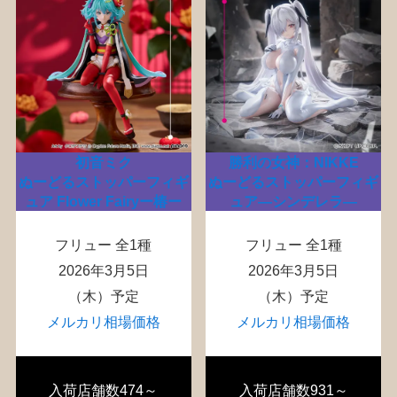
初音ミク
勝利の女神：NIKKE
ぬーどるストッパーフィギ
ぬーどるストッパーフィギ
ュア Flower Fairyー椿ー
ュア―シンデレラ―
フリュー 全1種
フリュー 全1種
2026年3月5日
2026年3月5日
（木）予定
（木）予定
メルカリ相場価格
メルカリ相場価格
入荷店舗数474～
入荷店舗数931～