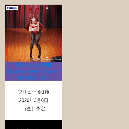
涼宮ハルヒの憂鬱
BiCute Bunnies Figureー
朝比奈みくるー
フリュー 全1種
2026年3月6日
（金）予定