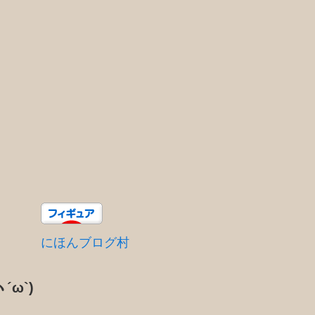
にほんブログ村
´ω`)