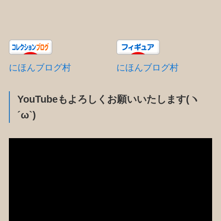
にほんブログ村
にほんブログ村
YouTubeもよろしくお願いいたします(ヽ
´ω`)
動
画
プ
レ
ー
ヤ
ー