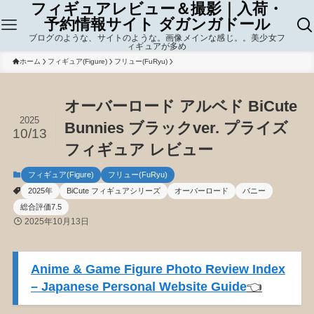
フィギュアレビュー＆撮影｜入荷・
予約情報サイト ダガンガドール
ブログのような、サイトのような。画像メインな感じ。。美少女フ
ィギュアが多め
ホーム
フィギュア(Figure)
フリュー(FuRyu)
オーバーロード アルベド BiCute
2025
Bunnies ブラックver. プライズ
10/13
フィギュア レビュー
フィギュア(Figure)
フリュー(FuRyu)
2025年
BiCute フィギュアシリーズ
オーバーロード
バニー
総合評価7.5
2025年10月13日
Anime & Game Figure Photo Review Index
– Japanese Personal Website Guide
👈️