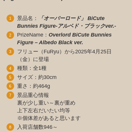
景品名：
「オーバーロード」 BiCute
Bunnies Figure-アルベド・ブラックver.-
PrizeName：
Overlord BiCute Bunnies
Figure – Albedo Black ver.
フリュー（FuRyu）から2025年4月25日
（金）に登場
種類：全1種
サイズ：約30cm
重さ：約464g
景品重心情報
裏が少し重い～裏が重め
上下左右だいたい均等
※個体差があると思います
入荷店舗数946～