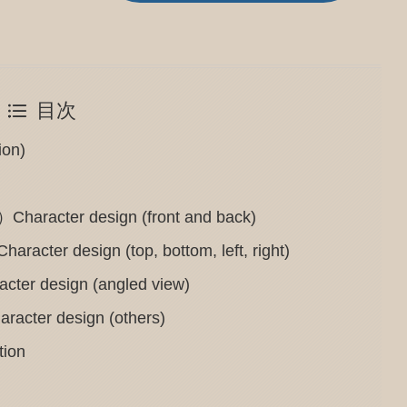
目次
on)
er design (front and back)
esign (top, bottom, left, right)
esign (angled view)
 design (others)
ion