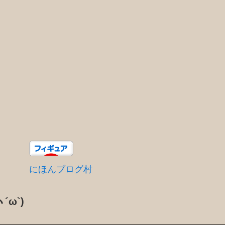
にほんブログ村
´ω`)