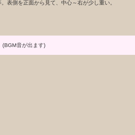
等。表側を正面から見て、中心～右が少し重い。
 (BGM音が出ます)