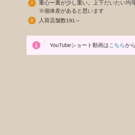
重心ー裏が少し重い。上下だいたい均
※個体差があると思います
入荷店舗数191～
YouTubeショート動画は
こちら
から