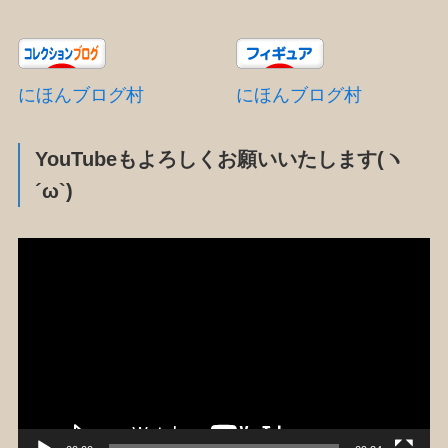
にほんブログ村
にほんブログ村
YouTubeもよろしくお願いいたします(ヽ
´ω`)
動
画
プ
レ
ー
ヤ
ー