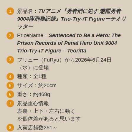
景品名：
TVアニメ『勇者刑に処す 懲罰勇者
9004隊刑務記録』Trio-Try-iT Figureーテオリ
ッター
PrizeName：
Sentenced to Be a Hero: The
Prison Records of Penal Hero Unit 9004
Trio-Try-iT Figure – Teoritta
フリュー（FuRyu）から2026年6月24日
（水）に登場
種類：全1種
サイズ：約20cm
重さ：約468g
景品重心情報
表裏・上下・左右に動く
※個体差があると思います
入荷店舗数251～