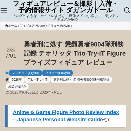
フィギュアレビュー＆撮影｜入荷・
予約情報サイト ダガンガドール
ブログのような、サイトのような。画像メインな感じ。。美少女フ
ィギュアが多め
ホーム
フィギュア(Figure)
フリュー(FuRyu)
勇者刑に処す 懲罰勇者9004隊刑務
2026
記録 テオリッタ Trio-Try-iT Figure
7/01
プライズフィギュア レビュー
フィギュア(Figure)
フリュー(FuRyu)
2026年
Trio－Try－iT
勇者刑に処す 懲罰勇者9004隊刑務記録
総合評価7.5
2026年6月30日
2026年7月1日
Anime & Game Figure Photo Review Index
– Japanese Personal Website Guide
👈️