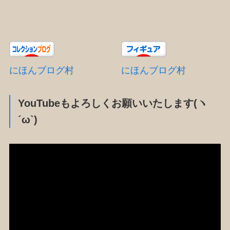
にほんブログ村
にほんブログ村
YouTubeもよろしくお願いいたします(ヽ
´ω`)
動
画
プ
レ
ー
ヤ
ー