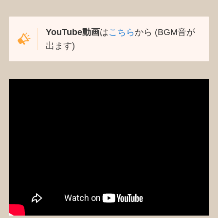
YouTube動画
は
こちら
から (BGM音が
出ます)