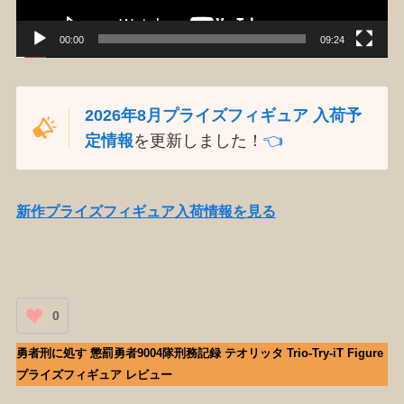
00:00
09:24
2026年8月プライズフィギュア 入荷予
定情報
を更新しました！
👈️
新作プライズフィギュア入荷情報を見る
0
勇者刑に処す 懲罰勇者9004隊刑務記録 テオリッタ Trio-Try-iT Figure
プライズフィギュア レビュー