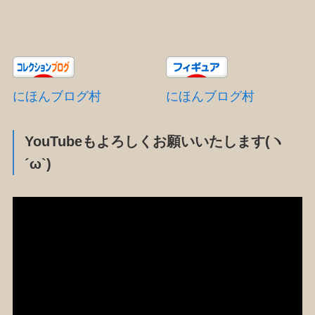
にほんブログ村
にほんブログ村
YouTubeもよろしくお願いいたします(ヽ
´ω`)
動
画
プ
レ
ー
ヤ
ー