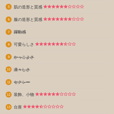
肌の造形と質感
服の造形と質感
躍動感
可愛らしさ
かっこよさ
凛々しさ
セクシー
装飾、小物
台座