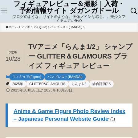
フィギュアレビュー＆撮影｜入荷・
予約情報サイト ダガンガドール
ブログのような、サイトのような。画像メインな感じ。。美少女フ
ィギュアが多め
ホーム
フィギュア(Figure)
バンプレスト(BANDAI)
TVアニメ「らんま1/2」 シャンプ
2025
ー GLITTER＆GLAMOURS プラ
10/28
イズ フィギュア レビュー
フィギュア(Figure)
バンプレスト(BANDAI)
2025年
GLITTER&GLAMOURS
らんま1/2
総合評価7.5
2025年10月18日
2025年10月28日
Anime & Game Figure Photo Review Index
– Japanese Personal Website Guide
👈️