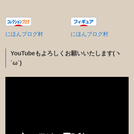
にほんブログ村
にほんブログ村
YouTubeもよろしくお願いいたします(ヽ
´ω`)
動
画
プ
レ
ー
ヤ
ー