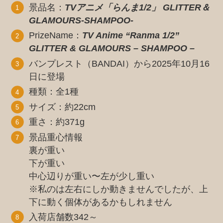
景品名：
TVアニメ「らんま1/2」 GLITTER＆
GLAMOURS-SHAMPOO-
PrizeName：
TV Anime “Ranma 1/2”
GLITTER & GLAMOURS – SHAMPOO –
バンプレスト（BANDAI）から2025年10月16
日に登場
種類：全1種
サイズ：約22cm
重さ：約371g
景品重心情報
裏が重い
下が重い
中心辺りが重い〜左が少し重い
※私のは左右にしか動きませんでしたが、上
下に動く個体があるかもしれません
入荷店舗数342～