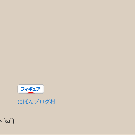
にほんブログ村
´ω`)