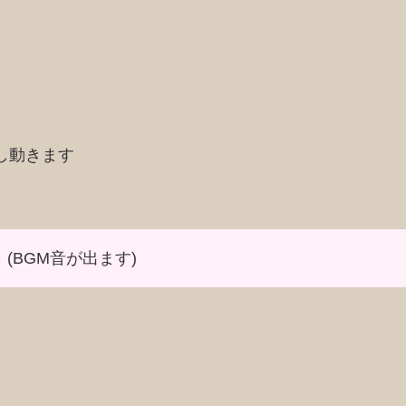
し動きます
 (BGM音が出ます)