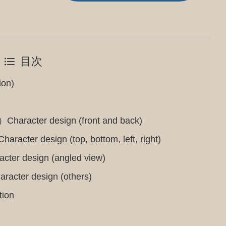
目次
on)
er design (front and back)
esign (top, bottom, left, right)
esign (angled view)
 design (others)
ion