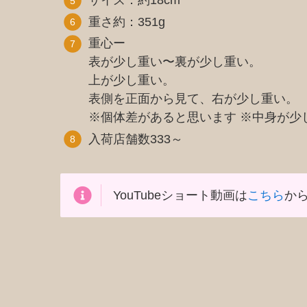
サイズ：約18cm
重さ約：351g
重心ー
表が少し重い〜裏が少し重い。
上が少し重い。
表側を正面から見て、右が少し重い。
※個体差があると思います ※中身が少
入荷店舗数333～
YouTubeショート動画は
こちら
から