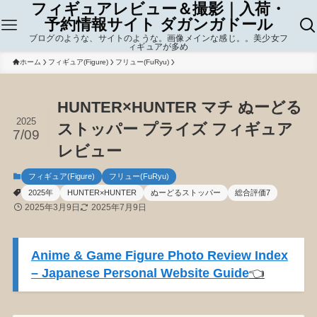
フィギュアレビュー＆撮影｜入荷・
予約情報サイト ダガンガドール
ブログのような、サイトのような。画像メインな感じ。。美少女フ
ィギュアが多め
ホーム
フィギュア(Figure)
フリュー(FuRyu)
HUNTER×HUNTER マチ ぬーどる
2025
ストッパー プライズ フィギュア
7/09
レビュー
フィギュア(Figure)
フリュー(FuRyu)
2025年
HUNTER×HUNTER
ぬーどるストッパー
総合評価7
2025年3月9日
2025年7月9日
Anime & Game Figure Photo Review Index
– Japanese Personal Website Guide
👈️