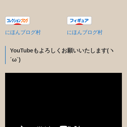
にほんブログ村
にほんブログ村
YouTubeもよろしくお願いいたします(ヽ
´ω`)
動
画
プ
レ
ー
ヤ
ー