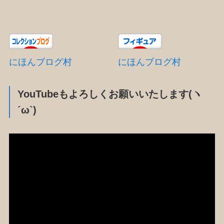
にほんブログ村
にほんブログ村
YouTubeもよろしくお願いいたします(ヽ
´ω`)
動
画
プ
レ
ー
ヤ
ー