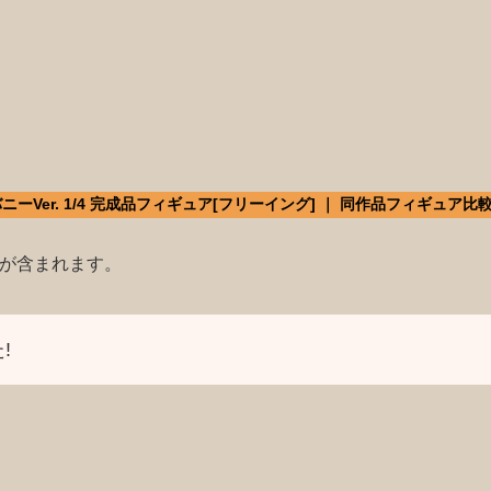
Ver. 1/4 完成品フィギュア[フリーイング] ｜ 同作品フィギュア比
）が含まれます。
!