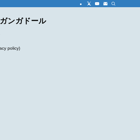
ダガンガドール
め
 policy)