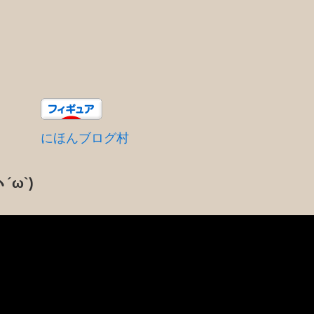
にほんブログ村
´ω`)