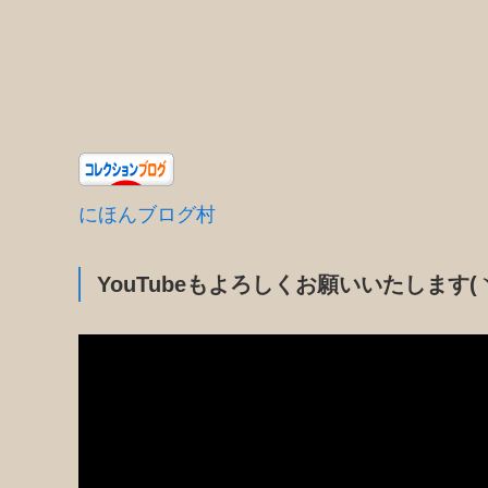
にほんブログ村
YouTubeもよろしくお願いいたします(ヽ
動
画
プ
レ
ー
ヤ