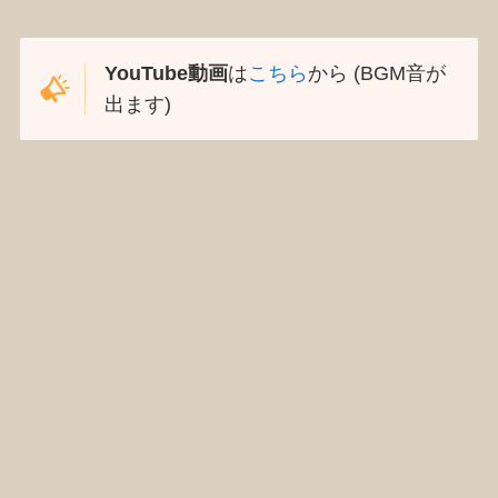
YouTube動画
は
こちら
から (BGM音が
出ます)