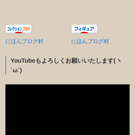
にほんブログ村
にほんブログ村
YouTubeもよろしくお願いいたします(ヽ
´ω`)
動
画
プ
レ
ー
ヤ
ー