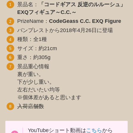
景品名：
「コードギアス 反逆のルルーシュ」
EXQフィギュア～C.C.～
PrizeName：
CodeGeass C.C. EXQ Figure
バンプレストから2018年4月26日に登場
種類：全1種
サイズ：約21cm
重さ：約305g
景品重心情報
裏が重い。
下が少し重い。
左右だいたい均等
※個体差があると思います
入荷店舗数
YouTubeショート動画は
こちら
から