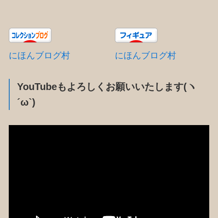
にほんブログ村
にほんブログ村
YouTubeもよろしくお願いいたします(ヽ
´ω`)
動
画
プ
レ
ー
ヤ
ー