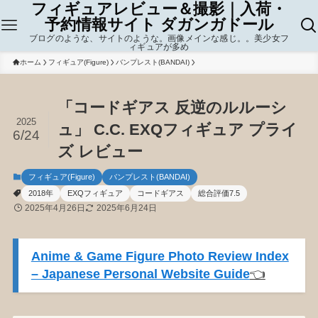
フィギュアレビュー＆撮影｜入荷・
予約情報サイト ダガンガドール
ブログのような、サイトのような。画像メインな感じ。。美少女フ
ィギュアが多め
ホーム
フィギュア(Figure)
バンプレスト(BANDAI)
「コードギアス 反逆のルルーシ
2025
ュ」 C.C. EXQフィギュア プライ
6/24
ズ レビュー
フィギュア(Figure)
バンプレスト(BANDAI)
2018年
EXQフィギュア
コードギアス
総合評価7.5
2025年4月26日
2025年6月24日
Anime & Game Figure Photo Review Index
– Japanese Personal Website Guide
👈️