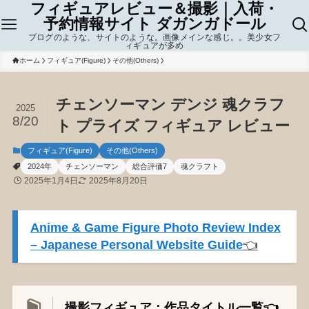
フィギュアレビュー＆撮影｜入荷・
予約情報サイト ダガンガドール
ブログのような、サイトのような。画像メインな感じ。。美少女フ
ィギュアが多め
ホーム
フィギュア(Figure)
その他(Others)
チェンソーマン デンジ 魂クラフ
2025
8/20
ト プライズ フィギュア レビュー
フィギュア(Figure)
その他(Others)
2024年
チェンソーマン
総合評価7
魂クラフト
2025年1月4日
2025年8月20日
Anime & Game Figure Photo Review Index
– Japanese Personal Website Guide
👈️
撮影フィギュア：作品タイトル一覧👈️