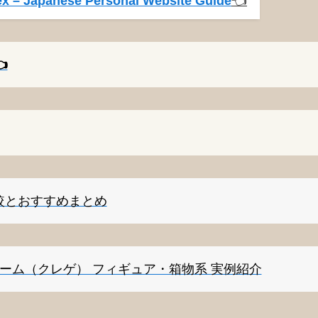
x – Japanese Personal Website Guide
👈️
️
較とおすすめまとめ
ゲーム（クレゲ） フィギュア・箱物系 実例紹介