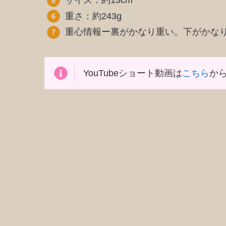
サイズ：約13cm
重さ：約243g
重心情報ー裏がかなり重い。下がかな
YouTubeショート動画は
こちら
か