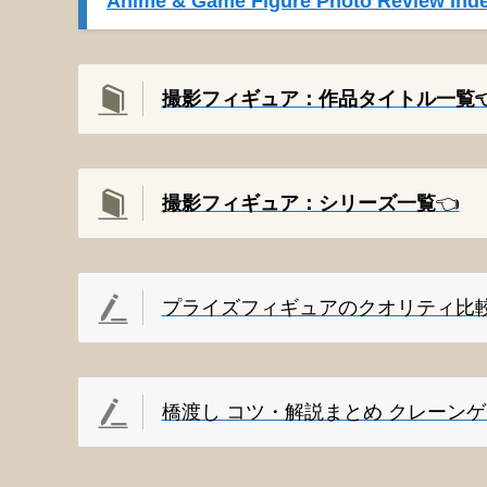
Anime & Game Figure Photo Review Inde
撮影フィギュア：作品タイトル一覧👈
撮影
フィギュア：シリーズ一覧
👈️
プライズフィギュアのクオリティ比
橋渡し コツ・解説まとめ クレーン