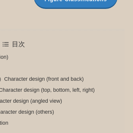
目次
on)
er design (front and back)
esign (top, bottom, left, right)
esign (angled view)
 design (others)
ion