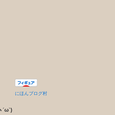
にほんブログ村
´ω`)