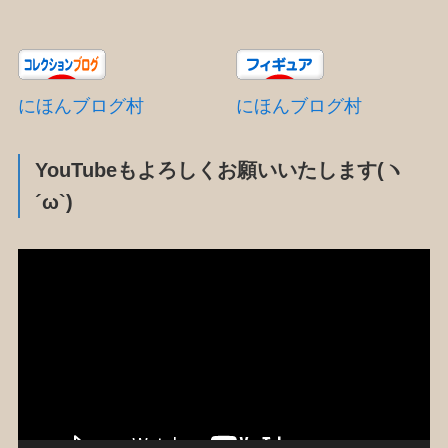
にほんブログ村
にほんブログ村
YouTubeもよろしくお願いいたします(ヽ
´ω`)
動
画
プ
レ
ー
ヤ
ー