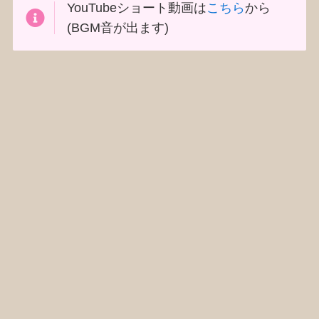
YouTubeショート動画は
こちら
から
(BGM音が出ます)