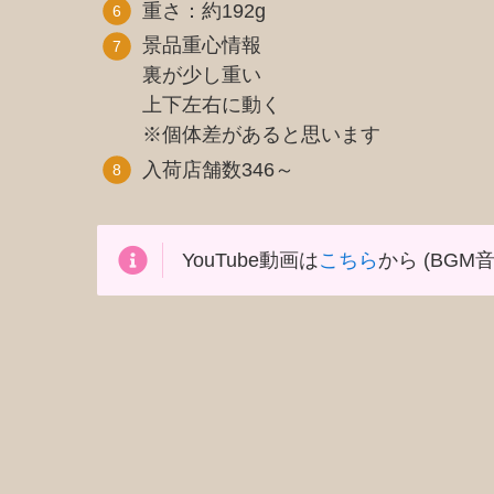
重さ：約192g
景品重心情報
裏が少し重い
上下左右に動く
※個体差があると思います
入荷店舗数346～
YouTube動画は
こちら
から (BGM