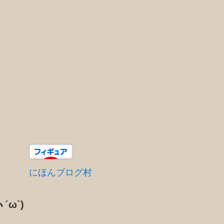
にほんブログ村
´ω`)