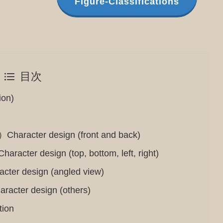
Figure-Classifications
目次
on)
er design (front and back)
esign (top, bottom, left, right)
esign (angled view)
 design (others)
ion