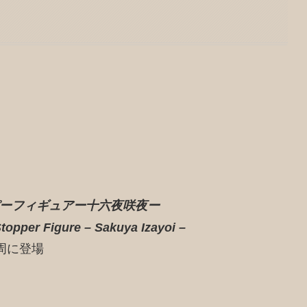
トッパーフィギュアー十六夜咲夜ー
topper Figure – Sakuya Izayoi –
2周に登場