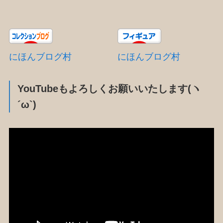
にほんブログ村
にほんブログ村
YouTubeもよろしくお願いいたします(ヽ
´ω`)
動
画
プ
レ
ー
ヤ
ー