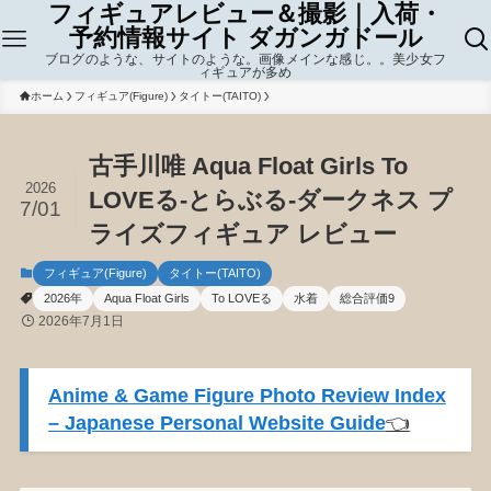
フィギュアレビュー＆撮影｜入荷・
予約情報サイト ダガンガドール
ブログのような、サイトのような。画像メインな感じ。。美少女フ
ィギュアが多め
ホーム
フィギュア(Figure)
タイトー(TAITO)
古手川唯 Aqua Float Girls To
2026
LOVEる-とらぶる-ダークネス プ
7/01
ライズフィギュア レビュー
フィギュア(Figure)
タイトー(TAITO)
2026年
Aqua Float Girls
To LOVEる
水着
総合評価9
2026年7月1日
Anime & Game Figure Photo Review Index
– Japanese Personal Website Guide
👈️