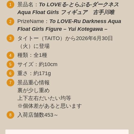
景品名：
To LOVEる-とらぶる-ダークネス
Aqua Float Girls フィギュア 古手川唯
PrizeName：
To LOVE-Ru Darkness Aqua
Float Girls Figure – Yui Kotegawa –
タイトー（TAITO）から2026年6月30日
（火）に登場
種類：全1種
サイズ：約10cm
重さ：約171g
景品重心情報
裏が少し重め
上下左右だいたい均等
※個体差があると思います
入荷店舗数453～