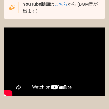
YouTube動画
は
こちら
から (BGM音が
出ます)