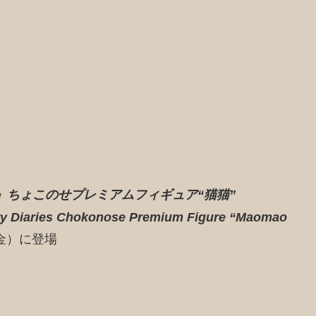
』ちょこのせプレミアムフィギュア“猫猫”
ry Diaries Chokonose Premium Figure “Maomao
（金）に登場