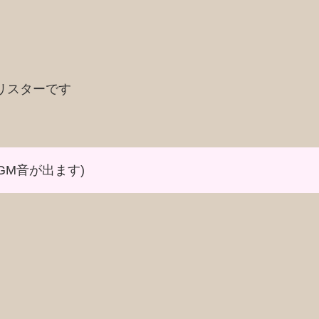
リスターです
BGM音が出ます)