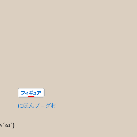
にほんブログ村
´ω`)