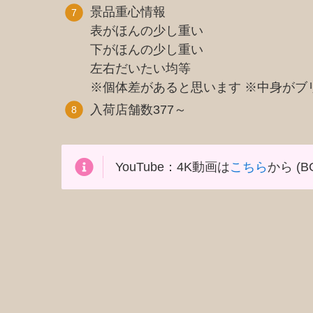
景品重心情報
表がほんの少し重い
下がほんの少し重い
左右だいたい均等
※個体差があると思います ※中身がブ
入荷店舗数377～
YouTube：4K動画は
こちら
から (