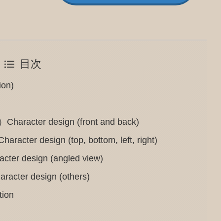
目次
on)
er design (front and back)
esign (top, bottom, left, right)
esign (angled view)
 design (others)
ion