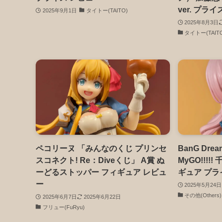
ver. プラ
2025年9月1日
タイトー(TAITO)
2025年8月3日
タイトー(TAIT
ペコリーヌ 「みんなのくじ プリンセ
BanG Dr
スコネクト! Re：Diveくじ」 A賞 ぬ
MyGO!!!
ーどるストッパー フィギュア レビュ
ギュア プラ
ー
2025年5月24日
その他(Others)
2025年6月7日
2025年6月22日
フリュー(FuRyu)