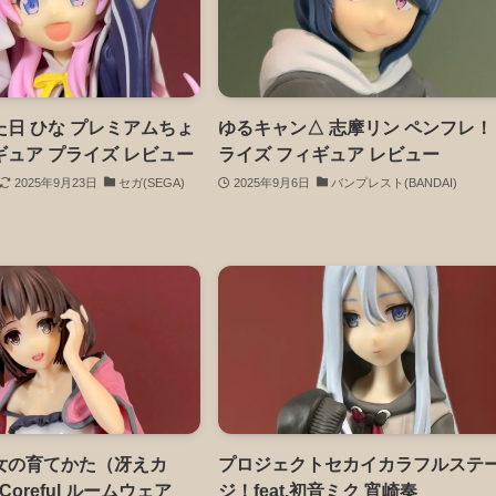
日 ひな プレミアムちょ
ゆるキャン△ 志摩リン ペンフレ！
ュア プライズ レビュー
ライズ フィギュア レビュー
2025年9月23日
セガ(SEGA)
2025年9月6日
バンプレスト(BANDAI)
女の育てかた（冴えカ
プロジェクトセカイカラフルステ
Coreful ルームウェア
ジ！feat.初音ミク 宵崎奏