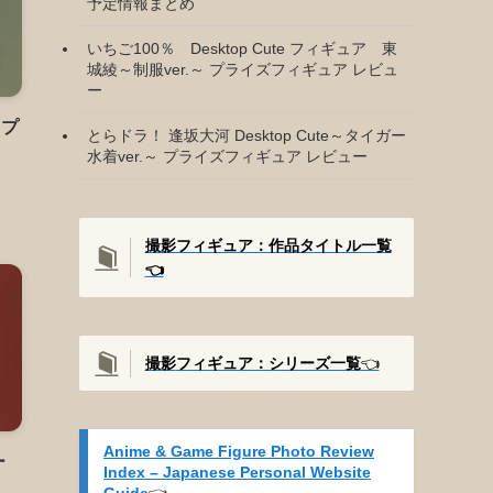
予定情報まとめ
いちご100％ Desktop Cute フィギュア 東
城綾～制服ver.～ プライズフィギュア レビュ
ー
 プ
とらドラ！ 逢坂大河 Desktop Cute～タイガー
水着ver.～ プライズフィギュア レビュー
撮影フィギュア：作品タイトル一覧
👈️
撮影
フィギュア：シリーズ一覧
👈️
Anime & Game Figure Photo Review
ー
Index – Japanese Personal Website
Guide
👈️