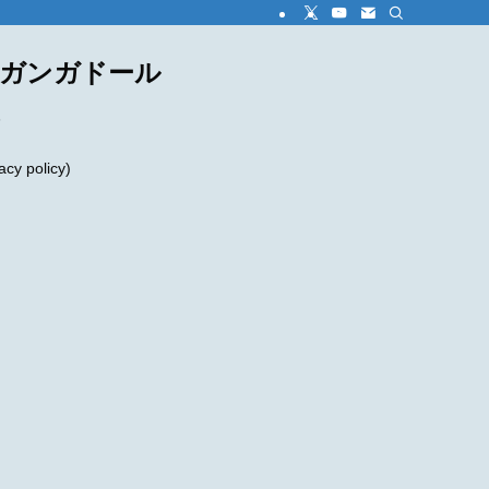
ダガンガドール
め
 policy)