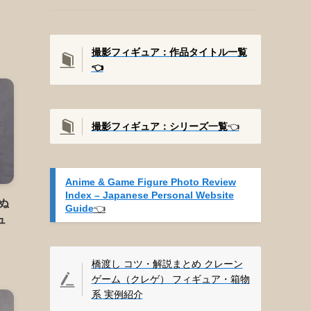
撮影フィギュア：作品タイトル一覧
👈️
撮影
フィギュア：シリーズ一覧
👈️
Anime & Game Figure Photo Review
Index – Japanese Personal Website
ぬ
Guide
👈️
ュ
橋渡し コツ・解説まとめ クレーン
ゲーム（クレゲ） フィギュア・箱物
系 実例紹介