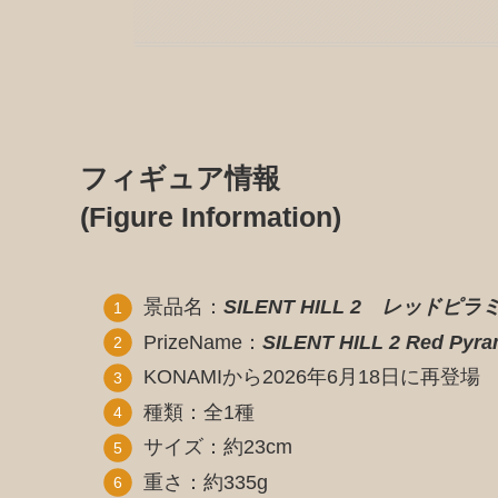
フィギュア情報
(Figure Information)
景品名：
SILENT HILL 2 レッドピ
PrizeName：
SILENT HILL 2 Red Pyra
KONAMIから2026年6月18日に再登場
種類：全1種
サイズ：約23cm
重さ：約335g