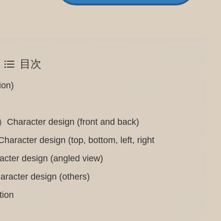
目次
on)
er design (front and back)
esign (top, bottom, left, right
esign (angled view)
 design (others)
ion