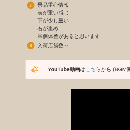
景品重心情報
表が重い感じ
下が少し重い
右が重め
※個体差があると思います
入荷店舗数～
YouTube動画
は
こちら
から (BGM