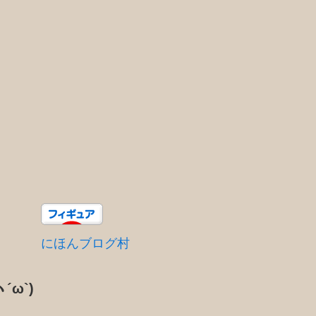
にほんブログ村
´ω`)