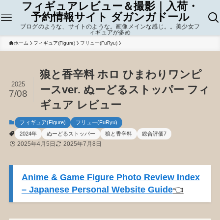
フィギュアレビュー＆撮影｜入荷・
予約情報サイト ダガンガドール
ブログのような、サイトのような。画像メインな感じ。。美少女フ
ィギュアが多め
ホーム
フィギュア(Figure)
フリュー(FuRyu)
狼と香辛料 ホロ ひまわりワンピ
2025
ースver. ぬーどるストッパー フィ
7/08
ギュア レビュー
フィギュア(Figure)
フリュー(FuRyu)
2024年
ぬーどるストッパー
狼と香辛料
総合評価7
2025年4月5日
2025年7月8日
Anime & Game Figure Photo Review Index
– Japanese Personal Website Guide
👈️