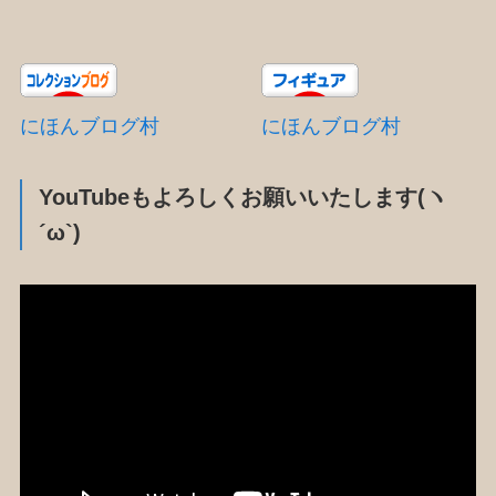
にほんブログ村
にほんブログ村
YouTubeもよろしくお願いいたします(ヽ
´ω`)
動
画
プ
レ
ー
ヤ
ー