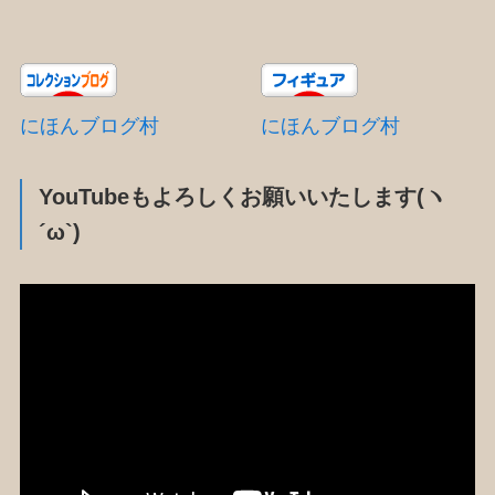
にほんブログ村
にほんブログ村
YouTubeもよろしくお願いいたします(ヽ
´ω`)
動
画
プ
レ
ー
ヤ
ー