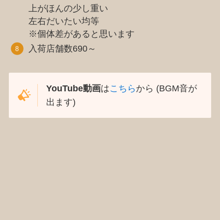
上がほんの少し重い
左右だいたい均等
※個体差があると思います
入荷店舗数690～
YouTube動画
は
こちら
から (BGM音が
出ます)