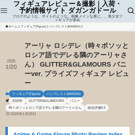
フィギュアレビュー＆撮影｜入荷・
予約情報サイト ダガンガドール
ブログのような、サイトのような。画像メインな感じ。。美少女フ
ィギュアが多め
ホーム
フィギュア(Figure)
バンプレスト(BANDAI)
アーリャ ロシデレ（時々ボソッと
ロシア語でデレる隣のアーリャさ
2026
ん） GLITTER&GLAMOURS バニ
1/20
ーver. プライズフィギュア レビュ
ー
フィギュア(Figure)
バンプレスト(BANDAI)
2026年
GLITTER&GLAMOURS
バニー
時々ボソッとロシア語でデレる隣のアーリャさん
総合評価6.5
2026年1月20日
Anime & Game Figure Photo Review Index