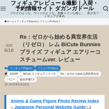
フィギュアレビュー＆撮影｜入荷・
予約情報サイト ダガンガドール
ブログのような、サイトのような。画像メインな感じ。。美少女フ
ィギュアが多め
ホーム
フィギュア(Figure)
フリュー(FuRyu)
Re：ゼロから始める異世界生活
（リゼロ） レム BiCute Bunnies
2025
6/18
プライズ フィギュア エアリーコ
スチュームver. レビュー
フィギュア(Figure)
フリュー(FuRyu)
2024年
BiCute フィギュアシリーズ
Re：ゼロから始める異世界生活
バニー
総合評価7.5
2025年6月18日
Anime & Game Figure Photo Review Index
– Japanese Personal Website Guide
👈️