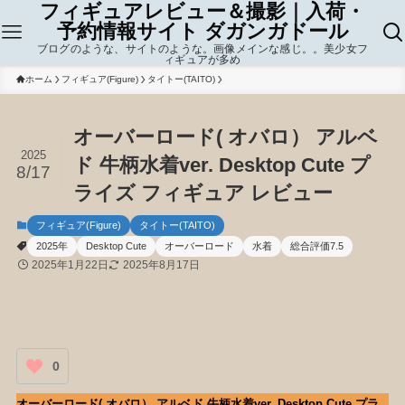
フィギュアレビュー＆撮影｜入荷・
予約情報サイト ダガンガドール
ブログのような、サイトのような。画像メインな感じ。。美少女フ
ィギュアが多め
ホーム
フィギュア(Figure)
タイトー(TAITO)
オーバーロード( オバロ） アルベ
2025
ド 牛柄水着ver. Desktop Cute プ
8/17
ライズ フィギュア レビュー
フィギュア(Figure)
タイトー(TAITO)
2025年
Desktop Cute
オーバーロード
水着
総合評価7.5
2025年1月22日
2025年8月17日
0
オーバーロード( オバロ） アルベド 牛柄水着ver. Desktop Cute プラ