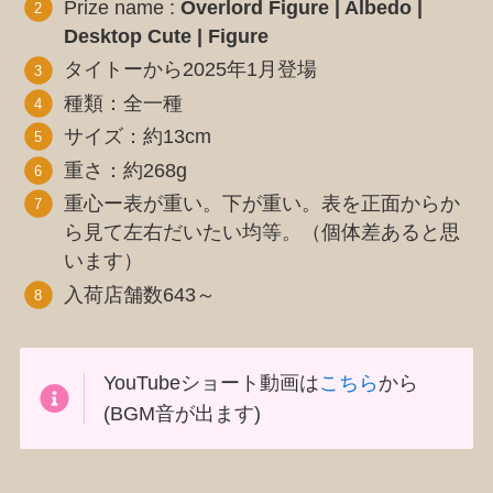
Prize name :
Overlord Figure | Albedo |
Desktop Cute | Figure
タイトーから2025年1月登場
種類：全一種
サイズ：約13cm
重さ：約268g
重心ー表が重い。下が重い。表を正面からか
ら見て左右だいたい均等。（個体差あると思
います）
入荷店舗数643～
YouTubeショート動画は
こちら
から
(BGM音が出ます)