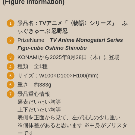
(Figure Information)
景品名：
TVアニメ「〈物語〉シリーズ」 ふ
ぃぐきゅーぶ 忍野忍
PrizeName：
TV Anime Monogatari Series
Figu-cube Oshino Shinobu
KONAMIから2025年8月28日（木）に登場
種類：全1種
サイズ：W100×D100×H100(mm)
重さ：約383g
景品重心情報
裏表だいたい均等
上下だいたい均等
表側を正面から見て、左がほんの少し重い
※個体差があると思います ※中身がブリスタ
ーです