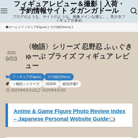
フィギュアレビュー＆撮影｜入荷・
予約情報サイト ダガンガドール
ブログのような、サイトのような。画像メインな感じ。。美少女フ
ィギュアが多め
ホーム
フィギュア(Figure)
その他(Others)
〈物語〉シリーズ 忍野忍 ふぃぐき
2025
ゅーぶ プライズ フィギュア レビ
9/03
ュー
フィギュア(Figure)
その他(Others)
＜物語＞シリーズ
2025年
総合評価7
2025年8月31日
2025年9月3日
Anime & Game Figure Photo Review Index
– Japanese Personal Website Guide
👈️