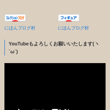
にほんブログ村
にほんブログ村
YouTubeもよろしくお願いいたします(ヽ
´ω`)
動
画
プ
レ
ー
ヤ
ー