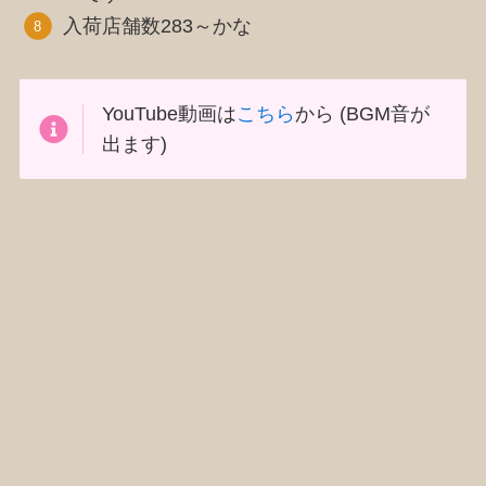
入荷店舗数283～かな
YouTube動画は
こちら
から (BGM音が
出ます)