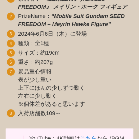
FREEDOM』 メイリン・ホーク フィギュア
PrizeName：
“Mobile Suit Gundam SEED
FREEDOM – Meyrin Hawke Figure”
2024年6月6日（木）に登場
種類：全1種
サイズ：約19cm
重さ：約207g
景品重心情報
表が少し重い
上下にほんの少しずつ動く
左右に少し動く
※個体差があると思います
入荷店舗数109～
YouTube：4K動画は
こちら
から (BGM