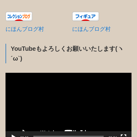
にほんブログ村
にほんブログ村
YouTubeもよろしくお願いいたします(ヽ
´ω`)
動
画
プ
レ
ー
ヤ
ー