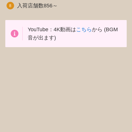
入荷店舗数856～
YouTube：4K動画は
こちら
から (BGM
音が出ます)