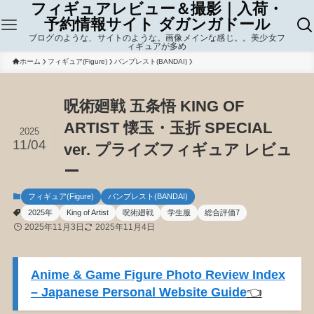
フィギュアレビュー＆撮影｜入荷・
予約情報サイト ダガンガドール
ブログのような、サイトのような。画像メインな感じ。。美少女フ
ィギュアが多め
ホーム
フィギュア(Figure)
バンプレスト(BANDAI)
呪術廻戦 五条悟 KING OF
ARTIST 懐玉・玉折 SPECIAL
2025
11/04
ver. プライズフィギュア レビュ
ー
フィギュア(Figure)
バンプレスト(BANDAI)
2025年
King of Artist
呪術廻戦
学生服
総合評価7
2025年11月3日
2025年11月4日
Anime & Game Figure Photo Review Index
– Japanese Personal Website Guide
👈️