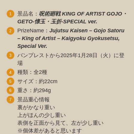
景品名：
呪術廻戦 KING OF ARTIST GOJO・
GETO-懐玉・玉折-SPECIAL ver.
PrizeName：
Jujutsu Kaisen – Gojo Satoru
– King of Artist – Kaigyoku Gyokusetsu,
Special Ver.
バンプレストから2025年1月28日（火）に登
場
種類：全2種
サイズ：約22cm
重さ：約294g
景品重心情報
裏がかなり重い
上がほんの少し重い
表側を正面から見て、左が少し重い
※個体差があると思います