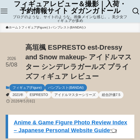
フィギュアレビュー＆撮影｜入荷・
予約情報サイト ダガンガドール
ブログのような、サイトのような。画像メインな感じ。。美少女フ
ィギュアが多め
ホーム
フィギュア(Figure)
バンプレスト(BANDAI)
高垣楓 ESPRESTO est-Dressy
and Snow makeup- アイドルマス
2026
5/08
ター シンデレラガールズ プライ
ズフィギュア レビュー
フィギュア(Figure)
バンプレスト(BANDAI)
2021年
ESPRESTO
アイドルマスターシリーズ
総合評価7.5
2026年5月8日
Anime & Game Figure Photo Review Index
– Japanese Personal Website Guide
👈️