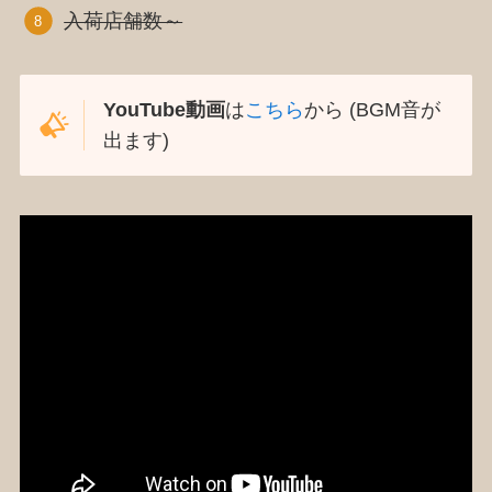
入荷店舗数～
YouTube動画
は
こちら
から (BGM音が
出ます)