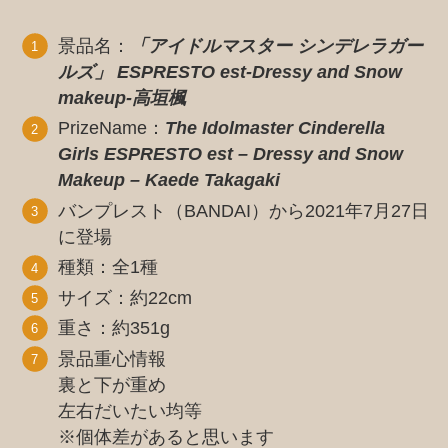
景品名：
「アイドルマスター シンデレラガー
ルズ」 ESPRESTO est-Dressy and Snow
makeup-高垣楓
PrizeName：
The Idolmaster Cinderella
Girls ESPRESTO est – Dressy and Snow
Makeup – Kaede Takagaki
バンプレスト（BANDAI）から2021年7月27日
に登場
種類：全1種
サイズ：約22cm
重さ：約351g
景品重心情報
裏と下が重め
左右だいたい均等
※個体差があると思います