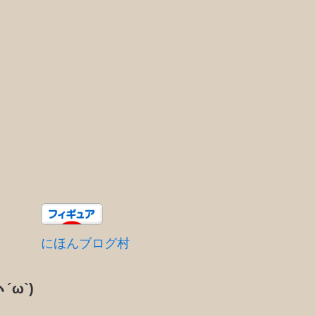
にほんブログ村
´ω`)