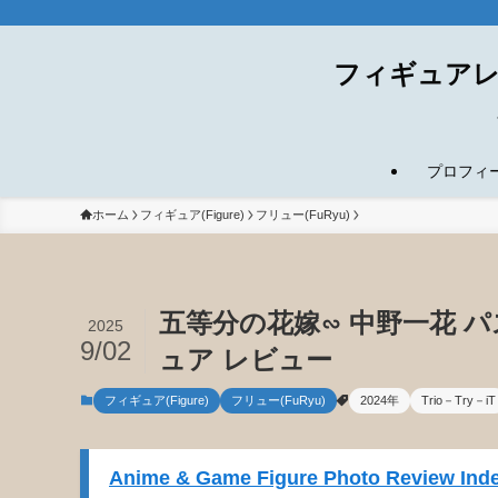
フィギュアレ
プロフィール(
ホーム
フィギュア(Figure)
フリュー(FuRyu)
五等分の花嫁∽ 中野一花 パステ
2025
9/02
ュア レビュー
フィギュア(Figure)
フリュー(FuRyu)
2024年
Trio－Try－iT
Anime & Game Figure Photo Review Inde